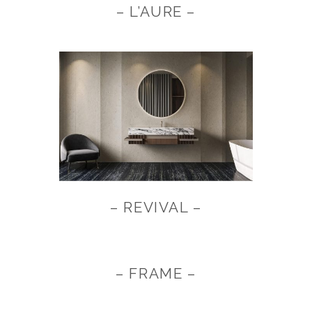
– L’AURE –
– REVIVAL –
– FRAME –