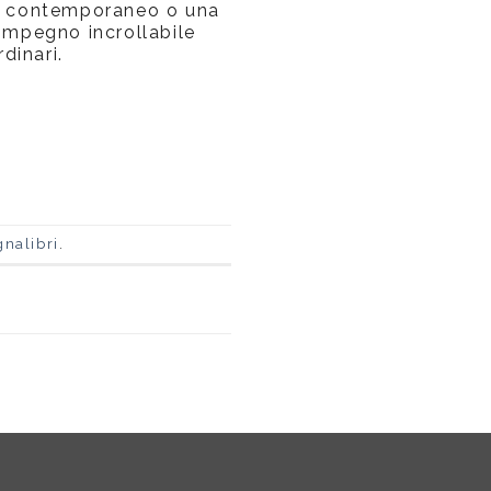
mo contemporaneo o una
impegno incrollabile
rdinari.
gnalibri
.