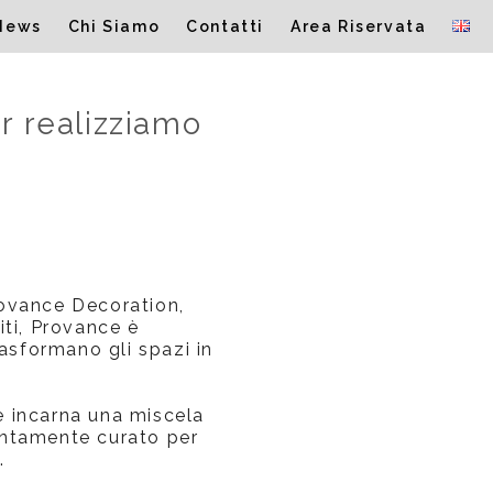
News
Chi Siamo
Contatti
Area Riservata
r realizziamo
rovance Decoration,
iti, Provance è
rasformano gli spazi in
e incarna una miscela
tentamente curato per
.