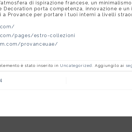
n’atmosfera di ispirazione francese, un minimalis
nce Decoration porta competenza, innovazione e un 
i a Provance per portare i tuoi interni a livelli strao
e.com/
.com/pages/estro-collezioni
ram.com/provanceuae/
elemento è stato inserito in
Uncategorized
. Aggiungilo ai
se
4