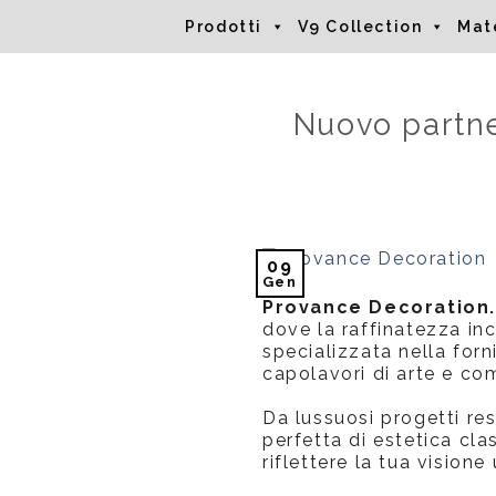
Salta
Prodotti
V9 Collection
Mate
ai
contenuti
Nuovo partne
09
Gen
Provance Decoration.
dove la raffinatezza inc
specializzata nella forn
capolavori di arte e co
Da lussuosi progetti re
perfetta di estetica cl
riflettere la tua vision